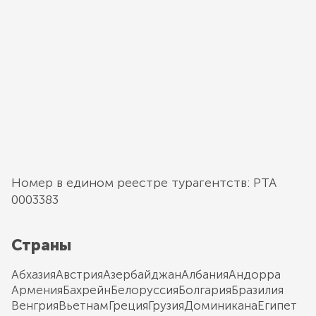
Номер в едином реестре турагентств: РТА
0003383
Страны
Абхазия
Австрия
Азербайджан
Албания
Андорра
Армения
Бахрейн
Белоруссия
Болгария
Бразилия
Венгрия
Вьетнам
Греция
Грузия
Доминикана
Египет