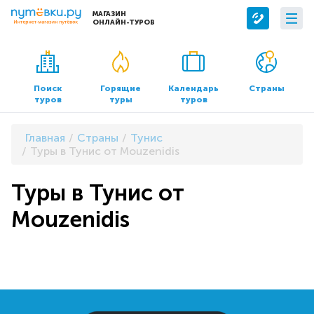
МАГАЗИН
ОНЛАЙН-ТУРОВ
Сервисы
О компании
Бронирование отелей
О нас
Поиск
Горящие
Календарь
Страны
туров
туры
туров
Трансфер
Контакты
Страхование
Команда
Главная
Страны
Тунис
Документы и реквизиты
Туры в Тунис от Mouzenidis
Офисы продаж
Туры в Тунис от
Mouzenidis