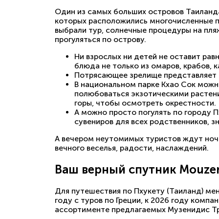
Один из самых больших островов Таиланда
которых расположились многочисленные пля
выбрали тур, солнечные процедуры на пля
прогуляться по острову.
Ни взрослых ни детей не оставит р
блюда не только из омаров, крабов, к
Потрясающее зрелище представляет с
В национальном парке Кхао Сок можно
полюбоваться экзотическими растени
горы, чтобы осмотреть окрестности.
А можно просто погулять по городу П
сувениров для всех родственников, зн
А вечером неутомимых туристов ждут ночн
вечного веселья, радости, наслаждений.
Ваш верный спутник Mouzeni
Для путешествия по Пхукету (Таиланд) мен
году с туров по Греции, к 2026 году комп
ассортименте предлагаемых Музенидис Тр