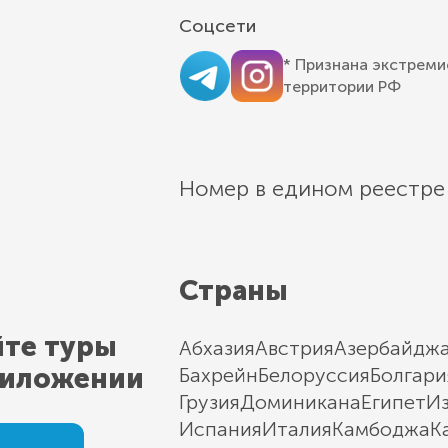
Соцсети
* Признана экстреми
территории РФ
Номер в едином реестре
Страны
йте туры
Абхазия
Австрия
Азербайдж
риложении
Бахрейн
Белоруссия
Болгари
Грузия
Доминикана
Египет
И
Испания
Италия
Камбоджа
К