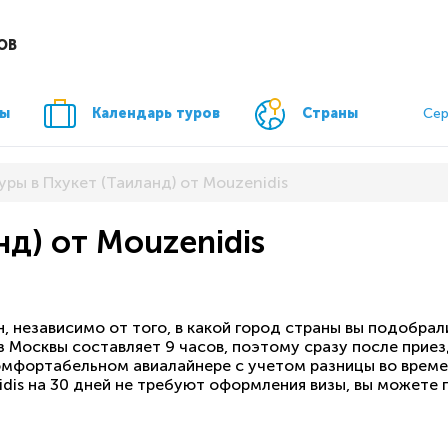
ОВ
ры
Календарь туров
Страны
Сер
уры в Пхукет (Таиланд) от Mouzenidis
нд) от Mouzenidis
 независимо от того, в какой город страны вы подобрал
 Москвы составляет 9 часов, поэтому сразу после приезд
мфортабельном авиалайнере с учетом разницы во времени
idis на 30 дней не требуют оформления визы, вы можете 