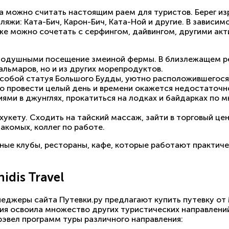
 можно считать настоящим раем для туристов. Берег изр
жи: Ката-Бич, Карон-Бич, Ката-Ной и другие. В зависимо
же можно сочетать с серфингом, дайвингом, другими ак
авнодушными посещение змеиной фермы. В близлежащем 
альмаров, но и из других морепродуктов.
обой статуя Большого Будды, уютно расположившегося 
 провести целый день и времени окажется недостаточно 
ями в джунглях, прокатиться на лодках и байдарках по 
хукету. Сходить на тайский массаж, зайти в торговый цен
акомых, коллег по работе.
ые клубы, рестораны, кафе, которые работают практичес
dis Travel
еджеры сайта Путевки.ру предлагают купить путевку от M
ания освоила множество других туристических направлени
эвел программ туры различного направления: