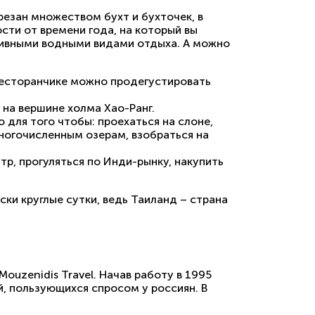
езан множеством бухт и бухточек, в
сти от времени года, на который вы
тивными водными видами отдыха. А можно
ресторанчике можно продегустировать
на вершине холма Хао-Ранг.
для того чтобы: проехаться на слоне,
многочисленным озерам, взобраться на
тр, прогуляться по Инди-рынку, накупить
ки круглые сутки, ведь Таиланд – страна
ouzenidis Travel. Начав работу в 1995
й, пользующихся спросом у россиян. В