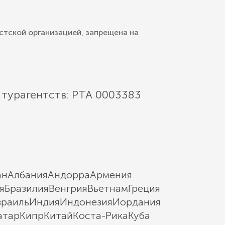
стской организацией, запрещена на
 турагентств: РТА 0003383
ан
Албания
Андорра
Армения
я
Бразилия
Венгрия
Вьетнам
Греция
зраиль
Индия
Индонезия
Иордания
атар
Кипр
Китай
Коста-Рика
Куба