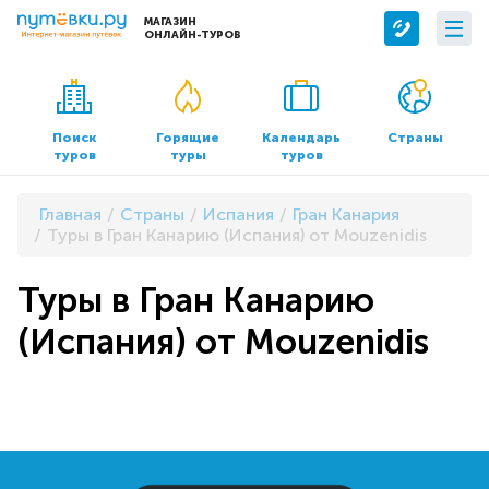
МАГАЗИН
ОНЛАЙН-ТУРОВ
Сервисы
О компании
Бронирование отелей
О нас
Поиск
Горящие
Календарь
Страны
туров
туры
туров
Трансфер
Контакты
Страхование
Команда
Главная
Страны
Испания
Гран Канария
Документы и реквизиты
Туры в Гран Канарию (Испания) от Mouzenidis
Офисы продаж
Туры в Гран Канарию
(Испания) от Mouzenidis