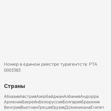
Номер в едином реестре турагентств: РТА
0003383
Страны
Абхазия
Австрия
Азербайджан
Албания
Андорра
Армения
Бахрейн
Белоруссия
Болгария
Бразилия
Венгрия
Вьетнам
Греция
Грузия
Доминикана
Египет