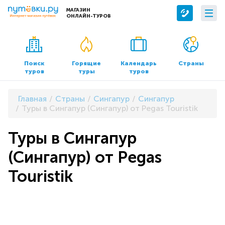
МАГАЗИН
ОНЛАЙН-ТУРОВ
Сервисы
О компании
Бронирование отелей
О нас
Поиск
Горящие
Календарь
Страны
туров
туры
туров
Трансфер
Контакты
Страхование
Команда
Главная
Страны
Сингапур
Сингапур
Документы и реквизиты
Туры в Сингапур (Сингапур) от Pegas Touristik
Офисы продаж
Туры в Сингапур
(Сингапур) от Pegas
Touristik