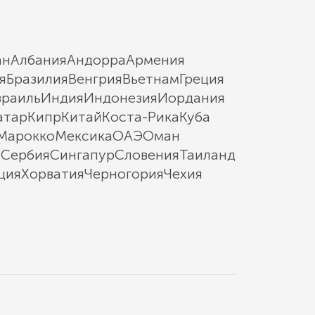
ан
Албания
Андорра
Армения
я
Бразилия
Венгрия
Вьетнам
Греция
зраиль
Индия
Индонезия
Иордания
атар
Кипр
Китай
Коста-Рика
Куба
Марокко
Мексика
ОАЭ
Оман
ы
Сербия
Сингапур
Словения
Таиланд
ция
Хорватия
Черногория
Чехия