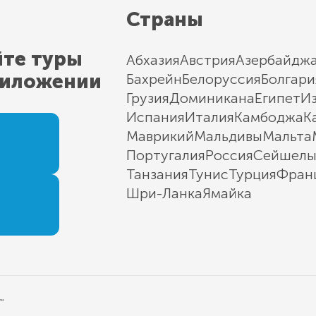
Страны
йте туры
Абхазия
Австрия
Азербайдж
риложении
Бахрейн
Белоруссия
Болгари
Грузия
Доминикана
Египет
И
Испания
Италия
Камбоджа
К
Маврикий
Мальдивы
Мальта
Португалия
Россия
Сейшел
Танзания
Тунис
Турция
Фран
Шри-Ланка
Ямайка
"