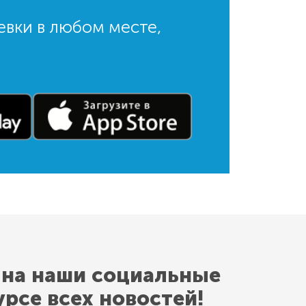
евки в любом месте,
 на наши социальные
урсе всех новостей!