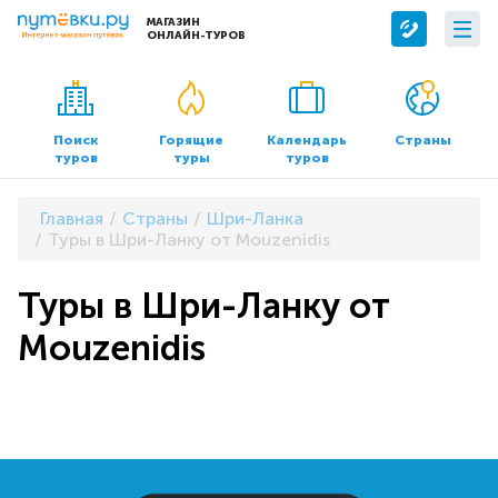
МАГАЗИН
ОНЛАЙН-ТУРОВ
Сервисы
О компании
Бронирование отелей
О нас
Поиск
Горящие
Календарь
Страны
туров
туры
туров
Трансфер
Контакты
Страхование
Команда
Главная
Страны
Шри-Ланка
Документы и реквизиты
Туры в Шри-Ланку от Mouzenidis
Офисы продаж
Туры в Шри-Ланку от
Mouzenidis