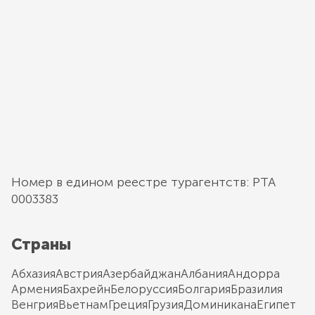
Номер в едином реестре турагентств: РТА
0003383
Страны
Абхазия
Австрия
Азербайджан
Албания
Андорра
Армения
Бахрейн
Белоруссия
Болгария
Бразилия
Венгрия
Вьетнам
Греция
Грузия
Доминикана
Египет