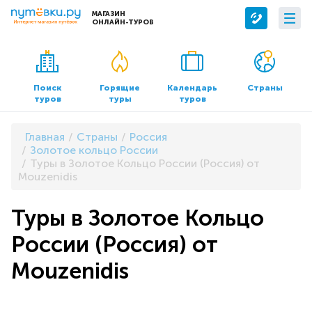
МАГАЗИН
ОНЛАЙН-ТУРОВ
Сервисы
О компании
Бронирование отелей
О нас
Поиск
Горящие
Календарь
Страны
туров
туры
туров
Трансфер
Контакты
Страхование
Команда
Главная
Страны
Россия
Документы и реквизиты
Золотое кольцо России
Туры в Золотое Кольцо России (Россия) от
Офисы продаж
Mouzenidis
Туры в Золотое Кольцо
России (Россия) от
Mouzenidis