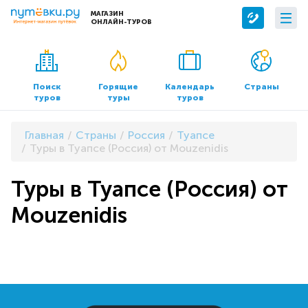
МАГАЗИН
ОНЛАЙН-ТУРОВ
Сервисы
О компании
Бронирование отелей
О нас
Поиск
Горящие
Календарь
Страны
туров
туры
туров
Трансфер
Контакты
Страхование
Команда
Главная
Страны
Россия
Туапсе
Документы и реквизиты
Туры в Туапсе (Россия) от Mouzenidis
Офисы продаж
Туры в Туапсе (Россия) от
Mouzenidis