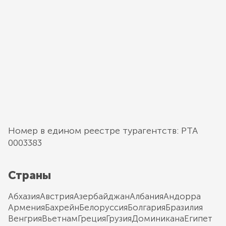
Номер в едином реестре турагентств: РТА
0003383
Страны
Абхазия
Австрия
Азербайджан
Албания
Андорра
Армения
Бахрейн
Белоруссия
Болгария
Бразилия
Венгрия
Вьетнам
Греция
Грузия
Доминикана
Египет