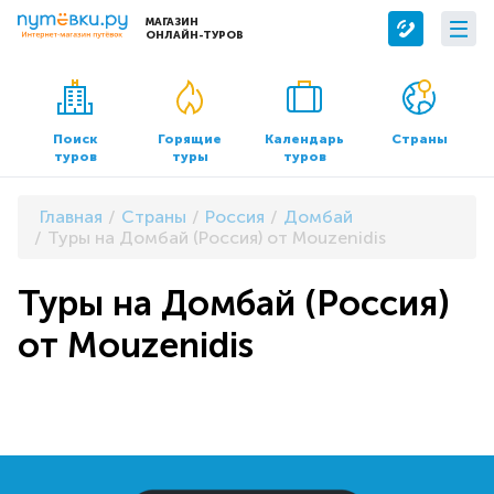
МАГАЗИН
ОНЛАЙН-ТУРОВ
Сервисы
О компании
Бронирование отелей
О нас
Поиск
Горящие
Календарь
Страны
туров
туры
туров
Трансфер
Контакты
Страхование
Команда
Главная
Страны
Россия
Домбай
Документы и реквизиты
Туры на Домбай (Россия) от Mouzenidis
Офисы продаж
Туры на Домбай (Россия)
от Mouzenidis