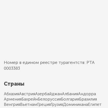
Номер в едином реестре турагентств: РТА
0003383
Страны
Абхазия
Австрия
Азербайджан
Албания
Андорра
Армения
Бахрейн
Белоруссия
Болгария
Бразилия
Венгрия
Вьетнам
Греция
Грузия
Доминикана
Египет