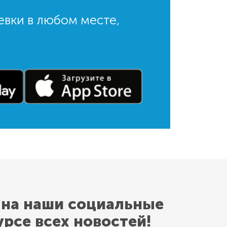
евки в любом месте,
 на наши социальные
урсе всех новостей!