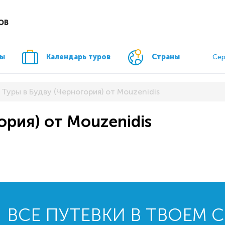
ОВ
ры
Календарь туров
Страны
Сер
Туры в Будву (Черногория) от Mouzenidis
ория) от Mouzenidis
ВСЕ ПУТЕВКИ В ТВОЕМ 