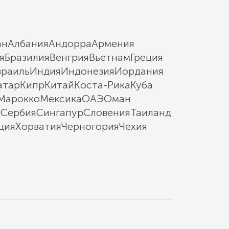
ан
Албания
Андорра
Армения
я
Бразилия
Венгрия
Вьетнам
Греция
зраиль
Индия
Индонезия
Иордания
атар
Кипр
Китай
Коста-Рика
Куба
Марокко
Мексика
ОАЭ
Оман
ы
Сербия
Сингапур
Словения
Таиланд
ция
Хорватия
Черногория
Чехия