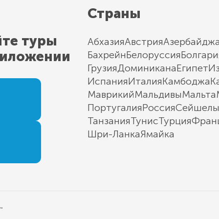
Страны
йте туры
Абхазия
Австрия
Азербайдж
риложении
Бахрейн
Белоруссия
Болгари
Грузия
Доминикана
Египет
И
Испания
Италия
Камбоджа
К
Маврикий
Мальдивы
Мальта
Португалия
Россия
Сейшел
Танзания
Тунис
Турция
Фран
Шри-Ланка
Ямайка
"