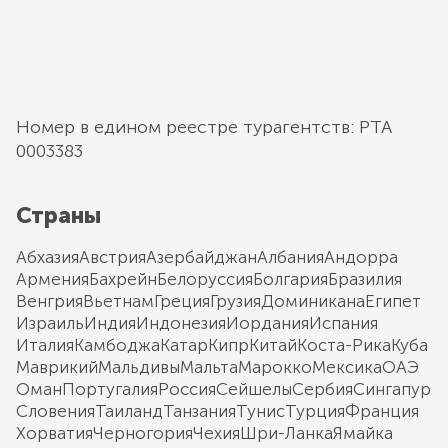
Номер в едином реестре турагентств: РТА
0003383
Страны
Абхазия
Австрия
Азербайджан
Албания
Андорра
Армения
Бахрейн
Белоруссия
Болгария
Бразилия
Венгрия
Вьетнам
Греция
Грузия
Доминикана
Египет
Израиль
Индия
Индонезия
Иордания
Испания
Италия
Камбоджа
Катар
Кипр
Китай
Коста-Рика
Куба
Маврикий
Мальдивы
Мальта
Марокко
Мексика
ОАЭ
Оман
Португалия
Россия
Сейшелы
Сербия
Сингапур
Словения
Таиланд
Танзания
Тунис
Турция
Франция
Хорватия
Черногория
Чехия
Шри-Ланка
Ямайка