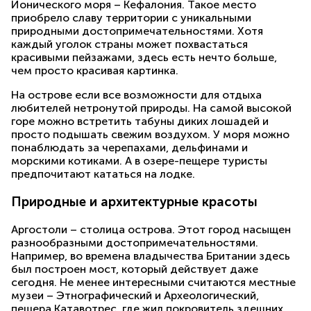
Ионического моря – Кефалония. Такое место
приобрело славу территории с уникальными
природными достопримечательностями. Хотя
каждый уголок страны может похвастаться
красивыми пейзажами, здесь есть нечто больше,
чем просто красивая картинка.
На острове если все возможности для отдыха
любителей нетронутой природы. На самой высокой
горе можно встретить табуны диких лошадей и
просто подышать свежим воздухом. У моря можно
понаблюдать за черепахами, дельфинами и
морскими котиками. А в озере-пещере туристы
предпочитают кататься на лодке.
Природные и архитектурные красоты
Аргостоли – столица острова. Этот город насыщен
разнообразными достопримечательностями.
Например, во времена владычества Британии здесь
был построен мост, который действует даже
сегодня. Не менее интересными считаются местные
музеи – Этнографический и Археологический,
пещера Катавотрес, где жил покровитель здешних