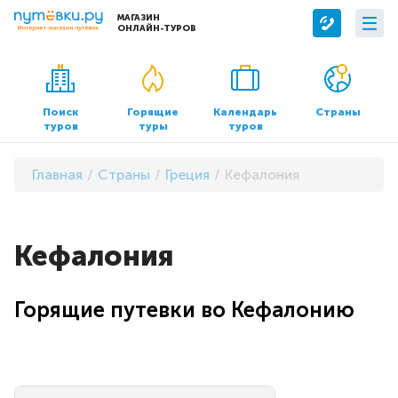
МАГАЗИН
ОНЛАЙН-ТУРОВ
Сервисы
О компании
Бронирование отелей
О нас
Поиск
Горящие
Календарь
Страны
туров
туры
туров
Трансфер
Контакты
Страхование
Команда
Главная
Страны
Греция
Кефалония
Документы и реквизиты
Офисы продаж
Кефалония
Горящие путевки во Кефалонию