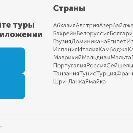
Страны
йте туры
Абхазия
Австрия
Азербайдж
риложении
Бахрейн
Белоруссия
Болгари
Грузия
Доминикана
Египет
И
Испания
Италия
Камбоджа
К
Маврикий
Мальдивы
Мальта
Португалия
Россия
Сейшел
Танзания
Тунис
Турция
Фран
Шри-Ланка
Ямайка
"