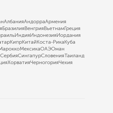
ан
Албания
Андорра
Армения
я
Бразилия
Венгрия
Вьетнам
Греция
зраиль
Индия
Индонезия
Иордания
атар
Кипр
Китай
Коста-Рика
Куба
Марокко
Мексика
ОАЭ
Оман
ы
Сербия
Сингапур
Словения
Таиланд
ция
Хорватия
Черногория
Чехия