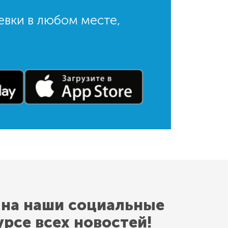
евки в любом месте,
 на наши социальные
урсе всех новостей!