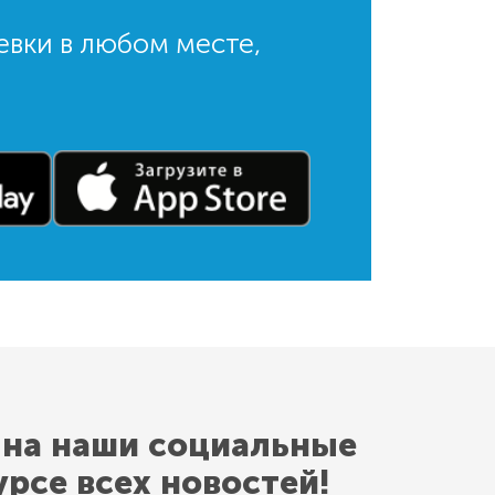
евки в любом месте,
 на наши социальные
урсе всех новостей!