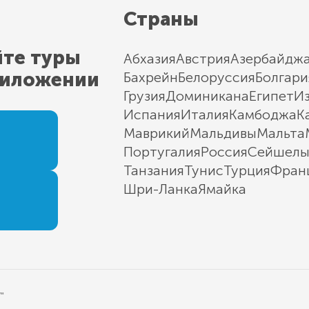
Страны
йте туры
Абхазия
Австрия
Азербайдж
риложении
Бахрейн
Белоруссия
Болгари
Грузия
Доминикана
Египет
И
Испания
Италия
Камбоджа
К
Маврикий
Мальдивы
Мальта
Португалия
Россия
Сейшел
Танзания
Тунис
Турция
Фран
Шри-Ланка
Ямайка
"