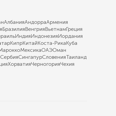
ан
Албания
Андорра
Армения
я
Бразилия
Венгрия
Вьетнам
Греция
зраиль
Индия
Индонезия
Иордания
атар
Кипр
Китай
Коста-Рика
Куба
Марокко
Мексика
ОАЭ
Оман
ы
Сербия
Сингапур
Словения
Таиланд
ция
Хорватия
Черногория
Чехия