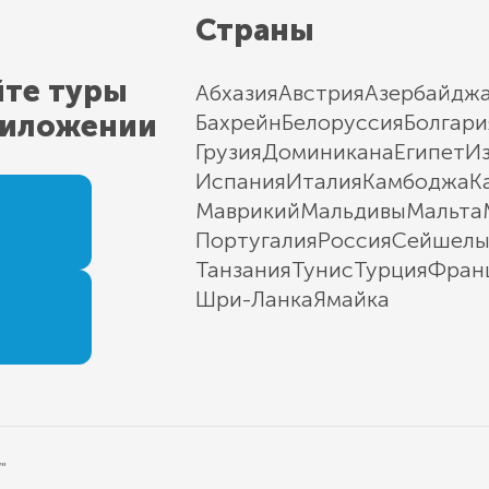
Страны
йте туры
Абхазия
Австрия
Азербайдж
риложении
Бахрейн
Белоруссия
Болгари
Грузия
Доминикана
Египет
И
Испания
Италия
Камбоджа
К
Маврикий
Мальдивы
Мальта
Португалия
Россия
Сейшел
Танзания
Тунис
Турция
Фран
Шри-Ланка
Ямайка
"