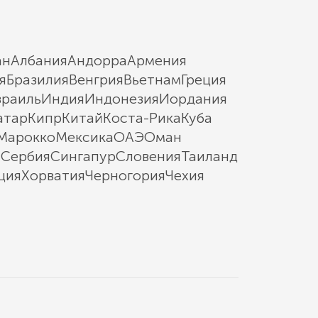
ан
Албания
Андорра
Армения
я
Бразилия
Венгрия
Вьетнам
Греция
зраиль
Индия
Индонезия
Иордания
атар
Кипр
Китай
Коста-Рика
Куба
Марокко
Мексика
ОАЭ
Оман
ы
Сербия
Сингапур
Словения
Таиланд
ция
Хорватия
Черногория
Чехия