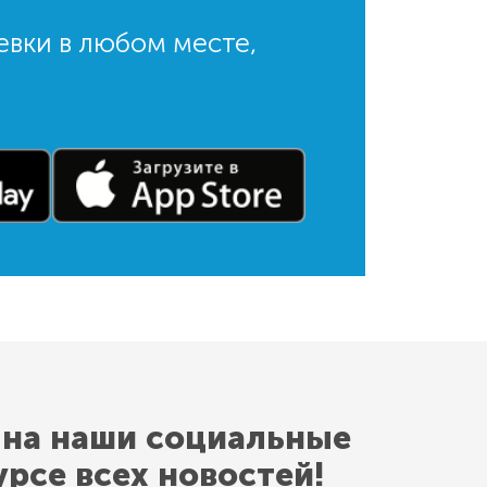
евки в любом месте,
 на наши социальные
урсе всех новостей!