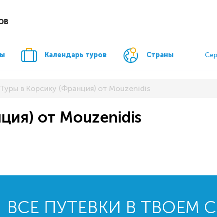
ОВ
ры
Календарь туров
Страны
Сер
Туры в Корсику (Франция) от Mouzenidis
ция) от Mouzenidis
ВСЕ ПУТЕВКИ В ТВОЕМ 