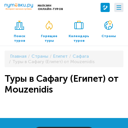
МАГАЗИН
ОНЛАЙН-ТУРОВ
Сервисы
О компании
Бронирование отелей
О нас
Поиск
Горящие
Календарь
Страны
туров
туры
туров
Трансфер
Контакты
Страхование
Команда
Главная
Страны
Египет
Сафага
Документы и реквизиты
Туры в Сафагу (Египет) от Mouzenidis
Офисы продаж
Туры в Сафагу (Египет) от
Mouzenidis