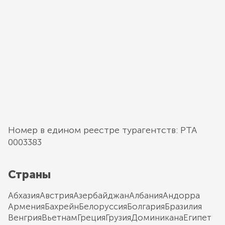
Номер в едином реестре турагентств: РТА
0003383
Страны
Абхазия
Австрия
Азербайджан
Албания
Андорра
Армения
Бахрейн
Белоруссия
Болгария
Бразилия
Венгрия
Вьетнам
Греция
Грузия
Доминикана
Египет