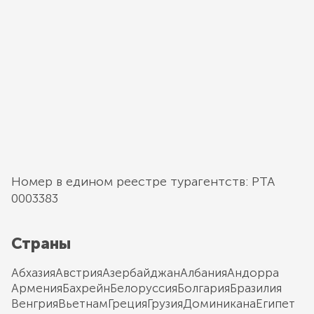
Номер в едином реестре турагентств: РТА
0003383
Страны
Абхазия
Австрия
Азербайджан
Албания
Андорра
Армения
Бахрейн
Белоруссия
Болгария
Бразилия
Венгрия
Вьетнам
Греция
Грузия
Доминикана
Египет