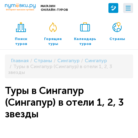
МАГАЗИН
ОНЛАЙН-ТУРОВ
Сервисы
О компании
Бронирование отелей
О нас
Поиск
Горящие
Календарь
Страны
туров
туры
туров
Трансфер
Контакты
Страхование
Команда
Главная
Страны
Сингапур
Сингапур
Документы и реквизиты
Туры в Сингапур (Сингапур) в отели 1, 2, 3
звезды
Офисы продаж
Туры в Сингапур
(Сингапур) в отели 1, 2, 3
звезды