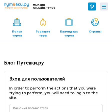
МАГАЗИН
ОНЛАЙН-ТУРОВ
Сервисы
О компании
Бронирование отелей
О нас
Поиск
Горящие
Календарь
Страны
туров
туры
туров
Трансфер
Контакты
Страхование
Команда
Документы и реквизиты
Блог Путёвки.ру
Офисы продаж
Вход для пользователей
In order to perform the actions that you were
trying to perform, you will need to login to the
site.
Ваше имя пользователя