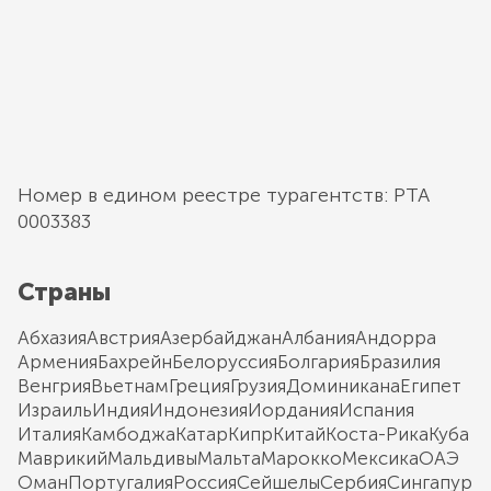
Номер в едином реестре турагентств: РТА
0003383
Страны
Абхазия
Австрия
Азербайджан
Албания
Андорра
Армения
Бахрейн
Белоруссия
Болгария
Бразилия
Венгрия
Вьетнам
Греция
Грузия
Доминикана
Египет
Израиль
Индия
Индонезия
Иордания
Испания
Италия
Камбоджа
Катар
Кипр
Китай
Коста-Рика
Куба
Маврикий
Мальдивы
Мальта
Марокко
Мексика
ОАЭ
Оман
Португалия
Россия
Сейшелы
Сербия
Сингапур